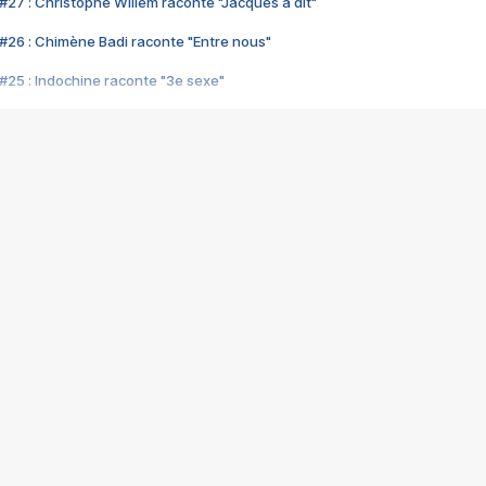
#27 : Christophe Willem raconte "Jacques a dit"
#26 : Chimène Badi raconte "Entre nous"
#25 : Indochine raconte "3e sexe"
#24 : Zaho raconte "C'est chelou"
#23 : Patrick Bruel raconte "Au café des délices"
#22 : Kyo raconte "Le chemin"
#21 : Nolwenn Leroy raconte "Cassé"
#20 : Patrick Hernandez raconte "Born to be alive"
#19 : Lorie raconte "Près de moi"
#18 : Michael Jones raconte "A nos actes manqués" (avec Jean-Jacque
#17 : Khaled raconte "Aïcha"
#16 : Corneille raconte "Parce qu'on vient de loin"
#15 : Indochine raconte "L'aventurier"