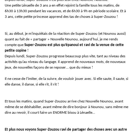
Une petite Lénaelle de 3 ans a en effet rejoint la famille tous les matins, de
6h30 à 13h30 pendant les vacances, et de 6h30 à 9h en période scolaire. Et à
3 ans, cette petite princesse apprend des tas de choses à Super-Zouzou !
Si, au début, je m’inquiétais de la réaction de Super-Zouzou (et Nounou aussi)
quant au fait de « partager » Nouvelle Nounou, aujourd’hui, je me rends
compte que
Super-Zouzou est plus qu’épanoui et ravi de la venue de cette
petite copine
!
Depuis lundi, Super-Zouzou progresse beaucoup plus vite, tant au niveau des
activités qu’au niveau du langage. Il apprend de nouveaux mots, de nouveaux
jeux, de nouvelles façons de se reposer… que du mieux !
Il ne cesse de l’imiter, de la suivre, de vouloir jouer avec. Si elle saute, il saute, si
elle danse, il danse, si elle rit, il rit !
Et tous les matins, quand Super-Zouzou arrive chez Nouvelle Nounou, avant
même de se déshabiller, avant même de dire bonjour à Nounou, sans même me
dire au revoir, il court faire un ENORME bisou à Lénaelle…
Et plus nous voyons Super-Zouzou ravi de partager des choses avec un autre