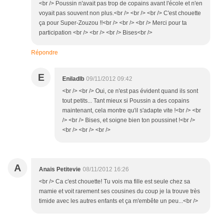
<br /> Poussin n'avait pas trop de copains avant l'école et n'en
voyait pas souvent non plus.<br /> <br /> <br /> C'est chouette
ça pour Super-Zouzou !!<br /> <br /> <br /> Merci pour ta
participation <br /> <br /> <br /> Bises<br />
Répondre
E
Eniladlb
09/11/2012 09:42
<br /> <br /> Oui, ce n'est pas évident quand ils sont
tout petits... Tant mieux si Poussin a des copains
maintenant, cela montre qu'il s'adapte vite !<br /> <br
/> <br /> Bises, et soigne bien ton poussinet !<br />
<br /> <br /> <br />
A
Anais Petitevie
08/11/2012 16:26
<br /> Ca c'est chouette! Tu vois ma fille est seule chez sa
mamie et voit rarement ses cousines du coup je la trouve très
timide avec les autres enfants et ça m'embête un peu...<br />