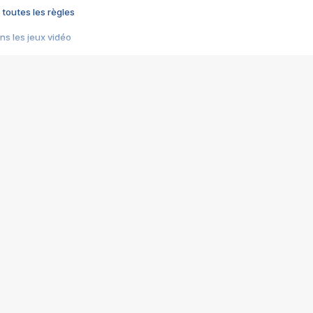
 toutes les règles
s les jeux vidéo
us choquant de Rockstar ? - Le scandale BULLY
e plus moche de Steam
du RÊVE tourne au CAUCHEMAR
pendant 8 heures
it… à tort
umiliés par un jeu vidéo
ire - Final Fantasy 8
ti un empire - Age of Empires
story DOFUS
tard, il crée l'un des pires jeux de tous les temps, MindsEye.