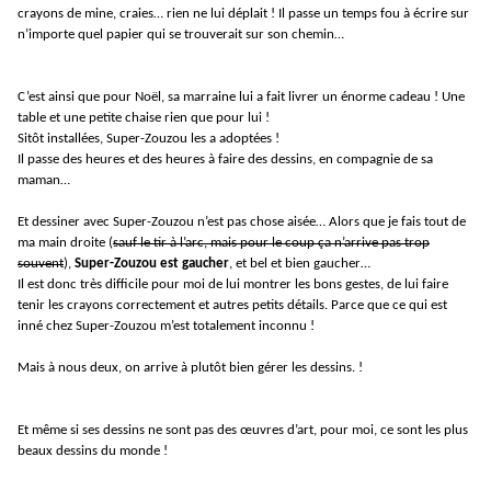
crayons de mine, craies… rien ne lui déplait ! Il passe un temps fou à écrire sur
n’importe quel papier qui se trouverait sur son chemin…
C’est ainsi que pour Noël, sa marraine lui a fait livrer un énorme cadeau ! Une
table et une petite chaise rien que pour lui !
Sitôt installées, Super-Zouzou les a adoptées !
Il passe des heures et des heures à faire des dessins, en compagnie de sa
maman…
Et dessiner avec Super-Zouzou n’est pas chose aisée… Alors que je fais tout de
ma main droite (
sauf le tir à l’arc, mais pour le coup ça n’arrive pas trop
souvent
),
Super-Zouzou est gaucher
, et bel et bien gaucher…
Il est donc très difficile pour moi de lui montrer les bons gestes, de lui faire
tenir les crayons correctement et autres petits détails. Parce que ce qui est
inné chez Super-Zouzou m’est totalement inconnu !
Mais à nous deux, on arrive à plutôt bien gérer les dessins. !
Et même si ses dessins ne sont pas des œuvres d’art, pour moi, ce sont les plus
beaux dessins du monde !