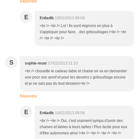
Répondre
E
Eniladlb
18/02/2013 09:08
<br /> <br /> Lol ! Ils sont mignons en plus à
s'appliquer pour faire... des gribouillages !<br /> <br
/> <br /> <br />
S
sophie-mum
07/02/2013 21:23
<br /> chouette le cadeau table et chaise on va en demander
une pour son annif et pour les dessins c gribouillage encore
et je ne sais pas du tout dessienr<br />
Répondre
E
Eniladlb
18/02/2013 09:09
<br /> <br /> Oui, c'est vraiment sympa d'avoir des
chaises et tables à leurs tailles ! Plus facile pour eux
d'être autonomes ainsi !<br /> <br /> <br /> <br />