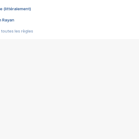
e (littéralement)
im Rayan
 toutes les règles
s les jeux vidéo
us choquant de Rockstar ? - Le scandale BULLY
e plus moche de Steam
du RÊVE tourne au CAUCHEMAR
pendant 8 heures
it… à tort
umiliés par un jeu vidéo
ire - Final Fantasy 8
ti un empire - Age of Empires