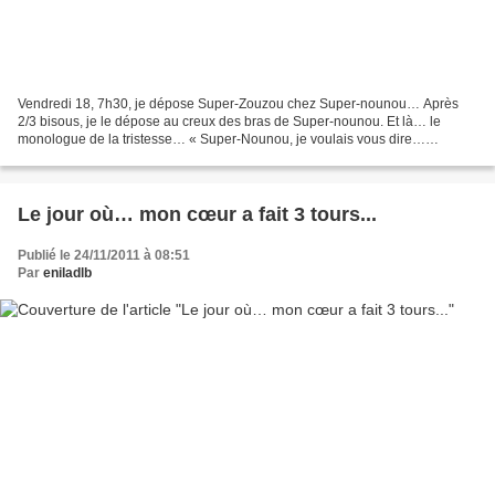
Vendredi 18, 7h30, je dépose Super-Zouzou chez Super-nounou… Après
2/3 bisous, je le dépose au creux des bras de Super-nounou. Et là… le
monologue de la tristesse… « Super-Nounou, je voulais vous dire…
L’Amour a accepté un nouveau travail, plus proche...
Le jour où… mon cœur a fait 3 tours...
Publié le 24/11/2011 à 08:51
Par
eniladlb