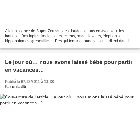
A la naissance de Super-Zouzou, des doudous, nous en avons eu des
tonnes… Des lapins, koalas, ours, chiens, ratons laveurs, éléphants,
hippopotames, grenouilles… Des qui font marionnettes, qui brillent dans le
noir, des doux, des moins doux, des rigolos,...
Le jour où… nous avons laissé bébé pour partir
en vacances…
Publié le 07/12/2011 à 13:38
Par
eniladlb