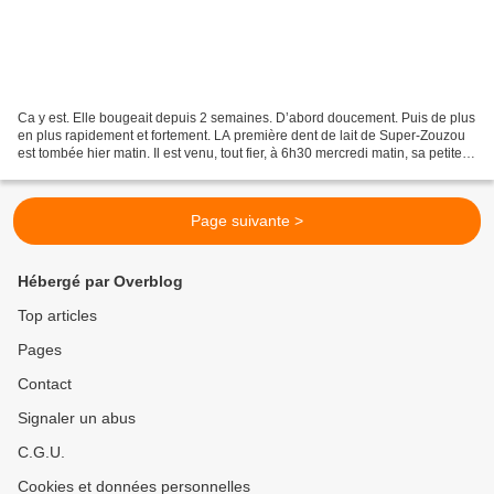
Ca y est. Elle bougeait depuis 2 semaines. D’abord doucement. Puis de plus
en plus rapidement et fortement. LA première dent de lait de Super-Zouzou
est tombée hier matin. Il est venu, tout fier, à 6h30 mercredi matin, sa petite
dent dans sa main. « Maman...
Page suivante >
Hébergé par Overblog
Top articles
Pages
Contact
Signaler un abus
C.G.U.
Cookies et données personnelles