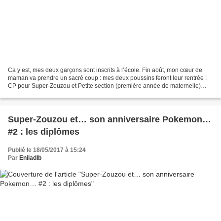
Ca y est, mes deux garçons sont inscrits à l’école. Fin août, mon cœur de
maman va prendre un sacré coup : mes deux poussins feront leur rentrée :
CP pour Super-Zouzou et Petite section (première année de maternelle)
pour Little Baby… Une grande étape...
Super-Zouzou et… son anniversaire Pokemon…
#2 : les diplômes
Publié le 18/05/2017 à 15:24
Par
Eniladlb