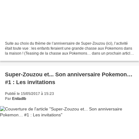
Suite au choix du thème de l’anniversaire de Super-Zouzou (ici), l’activité
était toute vue : les enfants feraient une grande chasse aux Pokemons dans
la maison ! (Teasing de la chasse aux Pokemons… dans un prochain article
!) Rien à voir avec Pokemon...
Super-Zouzou et... Son anniversaire Pokemon…
#1 : Les invitations
Publié le 15/05/2017 à 15:23
Par
Eniladlb