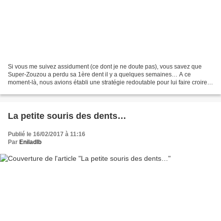
Si vous me suivez assidument (ce dont je ne doute pas), vous savez que
Super-Zouzou a perdu sa 1ère dent il y a quelques semaines… A ce
moment-là, nous avions établi une stratégie redoutable pour lui faire croire à
la petite souris, et Super-Zouzou avait...
La petite souris des dents…
Publié le 16/02/2017 à 11:16
Par
Eniladlb