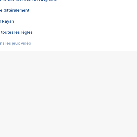
e (littéralement)
im Rayan
 toutes les règles
s les jeux vidéo
us choquant de Rockstar ? - Le scandale BULLY
e plus moche de Steam
du RÊVE tourne au CAUCHEMAR
pendant 8 heures
it… à tort
umiliés par un jeu vidéo
ire - Final Fantasy 8
ti un empire - Age of Empires