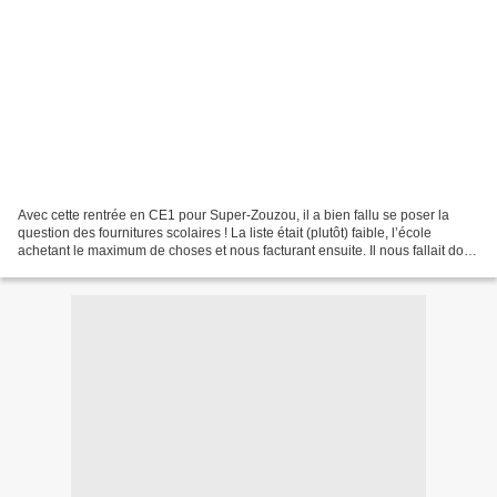
Avec cette rentrée en CE1 pour Super-Zouzou, il a bien fallu se poser la
question des fournitures scolaires ! La liste était (plutôt) faible, l’école
achetant le maximum de choses et nous facturant ensuite. Il nous fallait donc
acheter : Taille crayon...