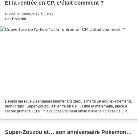
Et la rentrée en CP, c’était comment ?
Publié le 08/09/2017 à 13:11
Par
Eniladlb
Depuis presque 2 semaines maintenant (depuis mardi 29 août exactement),
mon (grand) Super-Zouzou est entré en CP… Finie la maternelle, place à
l’école primaire ! Et s’il n’avait pas vraiment envie d’aller en classe de CP
apprendre à lire et à mieux écrire,...
Super-Zouzou et… son anniversaire Pokemon…